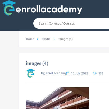
Home
Media
images (4)
images (4)
By, enrollacademy
10 July 2022
133