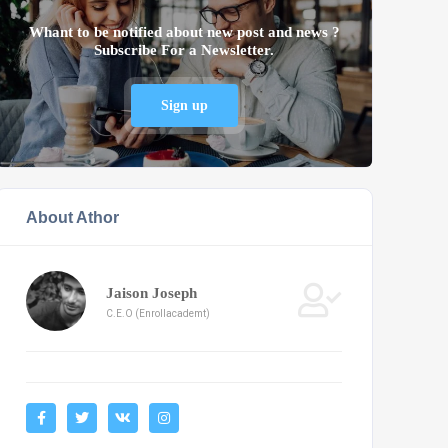
Whant to be notified about new post and news ?
Subscribe For a Newsletter.
Sign up
About Athor
Jaison Joseph
C.E.O (Enrollacademt)