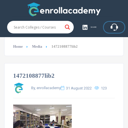
SHARE
Home
Media
1472108877lib2
1472108877lib2
By, enrollacademy
31 August 2022
123