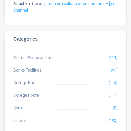
Anushka Rao
on
jerusalem college of engineering – [jce],
chennai
Categories
Alumni Associations
(111)
Banks Facilities
(95)
College Bus
(113)
College Hostel
(112)
Gym
(8)
Library
(102)