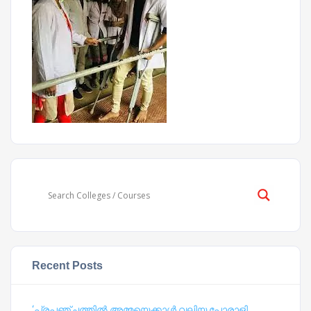
Recent Posts
‘പ്രപഞ്ചത്തില്‍ അമ്മയെക്കാള്‍ വലിയ പോരാളി