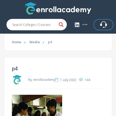
SHARE
Home
Media
p4
p4
By, enrollacademy
7 July 2022
144