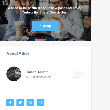
Whant to be notified about new post and news ?
Subscribe For a Newsletter.
Sign up
About Athor
Jaison Joseph
C.E.O (Enrollacademt)