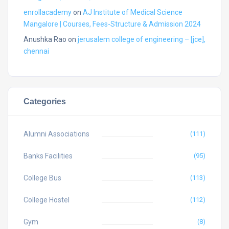
enrollacademy
on
AJ Institute of Medical Science
Mangalore | Courses, Fees-Structure & Admission 2024
Anushka Rao
on
jerusalem college of engineering – [jce],
chennai
Categories
Alumni Associations
(111)
Banks Facilities
(95)
College Bus
(113)
College Hostel
(112)
Gym
(8)