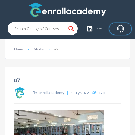
SHARE
Home
Media
a7
a7
By, enrollacademy
7 July 2022
128