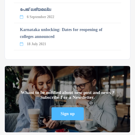
പേജ് ലഭ്യമല്ല
6 September 2022
Karnataka unlocking: Dates for reopening of
colleges announced
18 July 2021
Whant to be notified about new post and news ?
Subscribe For a Newsletter.
Sign up