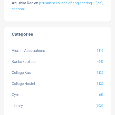
Anushka Rao
on
jerusalem college of engineering – [jce],
chennai
Categories
Alumni Associations
(111)
Banks Facilities
(95)
College Bus
(113)
College Hostel
(112)
Gym
(8)
Library
(102)