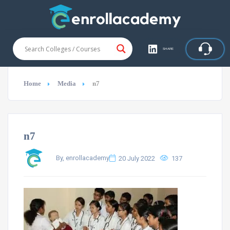
SHARE
Home
Media
n7
n7
By, enrollacademy
20 July 2022
137