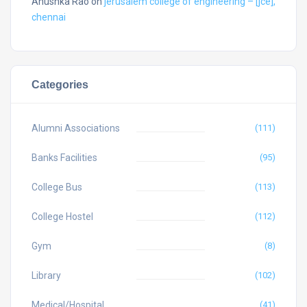
Anushka Rao
on
jerusalem college of engineering – [jce],
chennai
Categories
Alumni Associations
(111)
Banks Facilities
(95)
College Bus
(113)
College Hostel
(112)
Gym
(8)
Library
(102)
Medical/Hospital
(41)