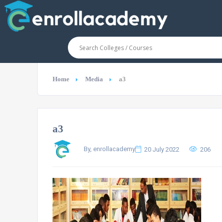
Home
Media
a3
a3
By, enrollacademy
20 July 2022
206