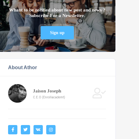
Whant to be notified about new post and news ?
Subscribe For a Newsletter.
Sign up
About Athor
Jaison Joseph
C.E.O (Enrollacademt)