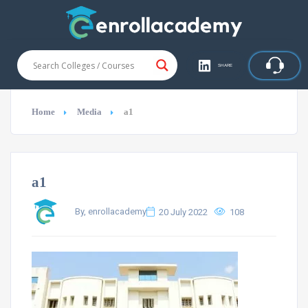
SHARE
Home
Media
a1
a1
By, enrollacademy
20 July 2022
108