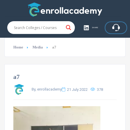
SHARE
Home
Media
a7
a7
By, enrollacademy
21 July 2022
378