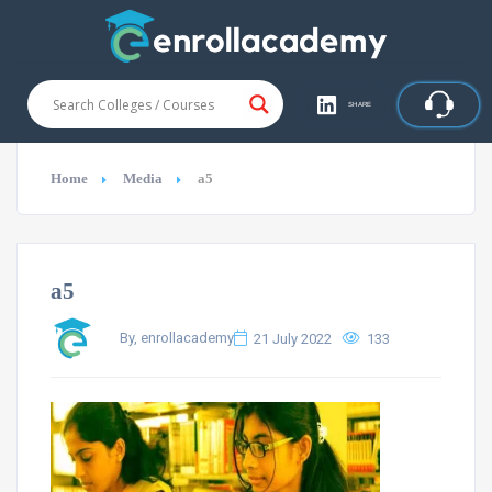
SHARE
Home
Media
a5
a5
By, enrollacademy
21 July 2022
133