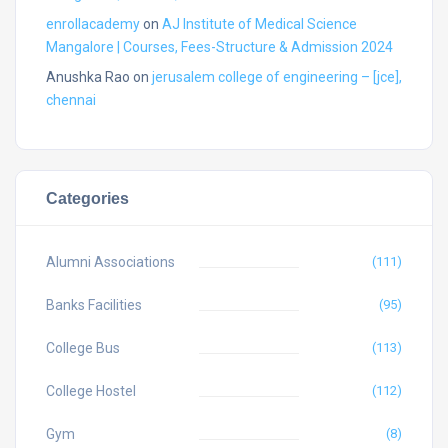
enrollacademy
on
AJ Institute of Medical Science
Mangalore | Courses, Fees-Structure & Admission 2024
Anushka Rao
on
jerusalem college of engineering – [jce],
chennai
Categories
Alumni Associations
(111)
Banks Facilities
(95)
College Bus
(113)
College Hostel
(112)
Gym
(8)