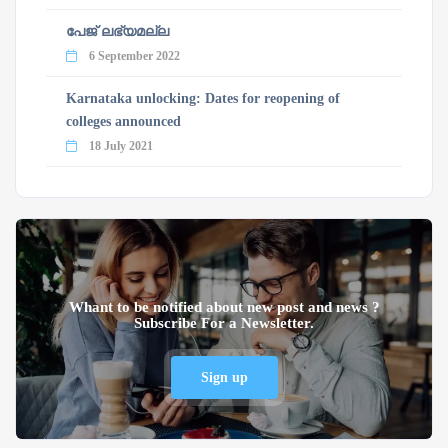
പേജ് ലഭ്യമല്ല
6 September 2022
Karnataka unlocking: Dates for reopening of
colleges announced
18 July 2021
Whant to be notified about new post and news ?
Subscribe For a Newsletter.
Sign up