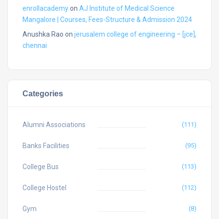
enrollacademy
on
AJ Institute of Medical Science
Mangalore | Courses, Fees-Structure & Admission 2024
Anushka Rao
on
jerusalem college of engineering – [jce],
chennai
Categories
Alumni Associations
(111)
Banks Facilities
(95)
College Bus
(113)
College Hostel
(112)
Gym
(8)