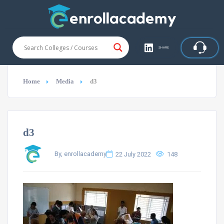
SHARE
Home
Media
d3
d3
By, enrollacademy
22 July 2022
148