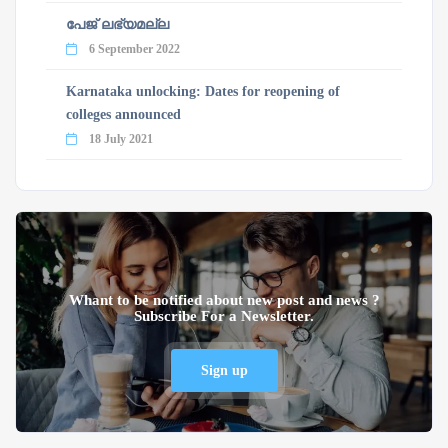
പേജ് ലഭ്യമല്ല
6 September 2022
Karnataka unlocking: Dates for reopening of
colleges announced
18 July 2021
Whant to be notified about new post and news ?
Subscribe For a Newsletter.
Sign up