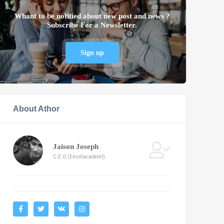
Whant to be notified about new post and news ?
Subscribe For a Newsletter.
Sign up
About Athor
Jaison Joseph
C.E.O (Enrollacademt)