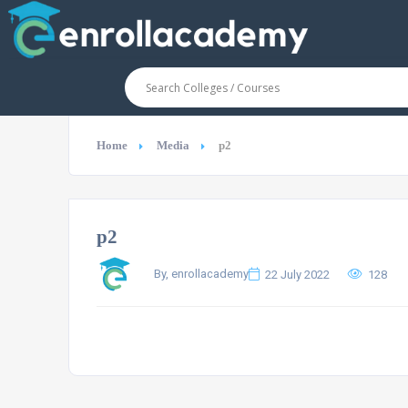
Home
Media
p2
p2
By, enrollacademy
22 July 2022
128