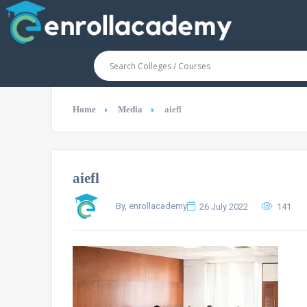
Home
Media
aiefl
aiefl
By, enrollacademy
26 July 2022
141