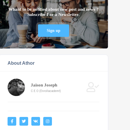
Whant to be notified about new post and news ?
Subscribe For a Newsletter.
Sign up
About Athor
Jaison Joseph
C.E.O (Enrollacademt)