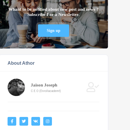
Whant to be notified about new post and news ?
Subscribe For a Newsletter.
Sign up
About Athor
Jaison Joseph
C.E.O (Enrollacademt)