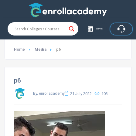
SHARE
Home
Media
p6
p6
By, enrollacademy
21 July 2022
103